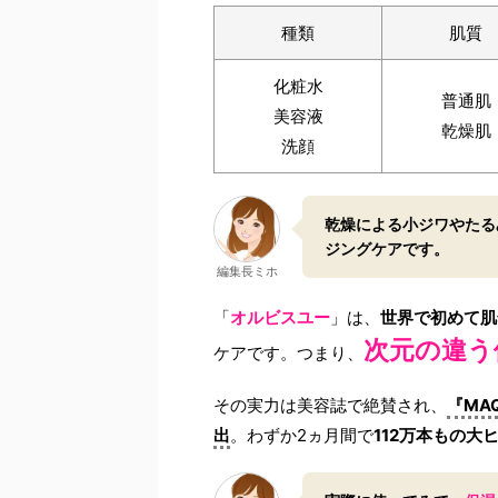
種類
肌質
化粧水
普通肌
美容液
乾燥肌
洗顔
乾燥による小ジワやたる
ジングケアです。
編集長ミホ
「
オルビスユー
」は、
世界で初めて肌
次元の違う
ケアです。つまり、
その実力は美容誌で絶賛され、
『MA
出
。わずか2ヵ月間で
112万本もの大