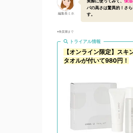
実際に使ってみて、
保湿
パの高さは驚異的！さら
編集長ミホ
す。
※角質層まで
トライアル情報
【オンライン限定】スキ
タオルが付いて980円！