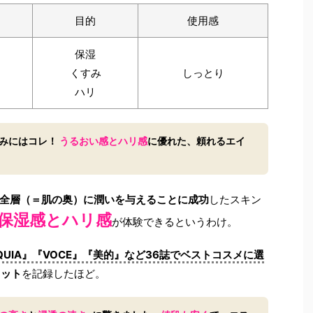
目的
使用感
保湿
くすみ
しっとり
ハリ
みにはコレ！
うるおい感とハリ感
に優れた、頼れるエイ
全層（＝肌の奥）に潤いを与えることに成功
したスキン
保湿感とハリ感
が体験できるというわけ。
QUIA』『VOCE』『美的』など36誌でベストコスメに選
ヒット
を記録したほど。