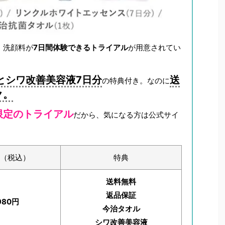
・洗顔料が
7日間体験できるトライアル
が用意されてい
とシワ改善美容液7日分
送
の特典付き。なのに
ク。
限定のトライアル
だから、気になる方は公式サイ
（税込）
特典
送料無料
返品保証
980円
今治タオル
シワ改善美容液