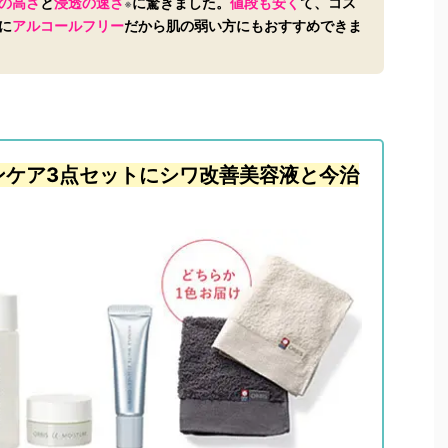
の高さ
と
浸透の速さ
に驚きました。
値段も安く
て、コス
※
に
アルコールフリー
だから肌の弱い方にもおすすめできま
ンケア3点セットにシワ改善美容液と今治